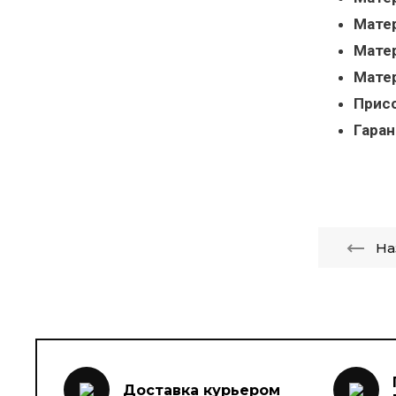
Матер
Матер
Матер
Прис
Гаран
На
Доставка курьером