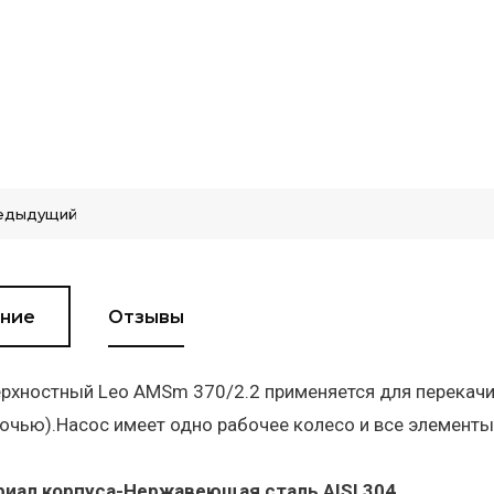
едыдущий
ние
Отзывы
рхностный Leo AMSm 370/2.2 применяется для перекачив
очью).Насос имеет одно рабочее колесо и все элементы
иал корпуса-Нержавеющая сталь AISI 304