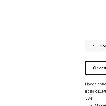
Пр
Описа
Насос пове
вода с щел
304
Матер