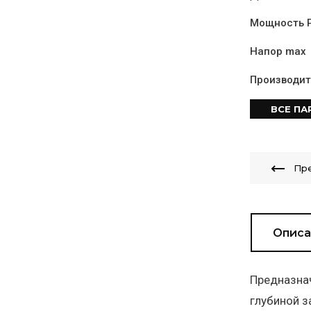
Мощность 
Напор max
Производит
ВСЕ П
Пр
Описа
Предназнач
глубиной з