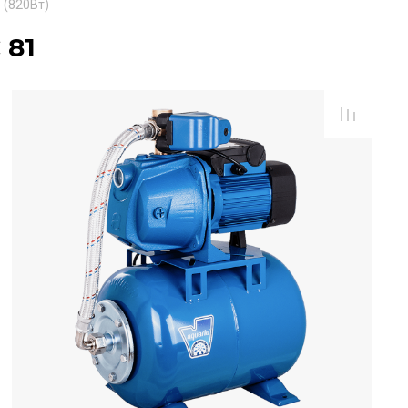
 (820Вт)
 81