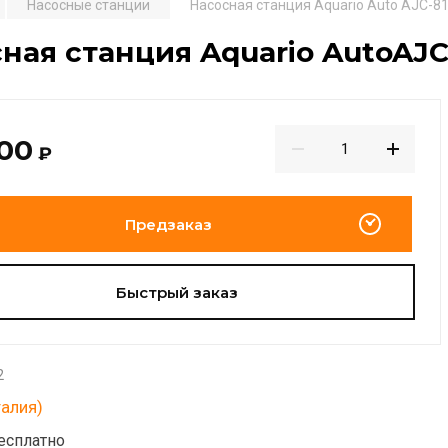
Насосные станции
Насосная станция Aquario Auto AJC-81
ная станция Aquario AutoAJC
500
₽
Предзаказ
Быстрый заказ
2
талия)
есплатно