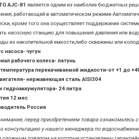
TO AJC-81
является одним из наиболее бюджетных реше
ения, работающей в автоматическом режиме.Автоматиче
ески, кроме того она осуществляет поддержание систе
ть насосную станцию для повышения давления или водо
ды из накопительной емкости,либо скважины или колодц
с насоса- чугун
иал рабочего колеса- латунь
температура перекачиваемой жидкости-от +1 до +4
вигателя- нержавеющая сталь AISI304
 гидроаккумулятора- 24 литра
тия 12 мес
зводитель Россия
нимание, перед приобретением товара ознакомьтесь с 
о консультацию у нашего менеджера по водоснабжению
и сложным товаром на которые установлены гарантий