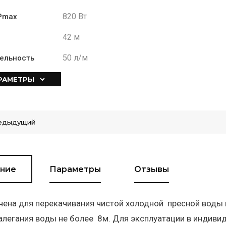
820 Вт
Pmax
42 м
50 л/м
ельность
АРАМЕТРЫ
едыдущий
ние
Параметры
Отзывы
ена для перекачивания чистой холодной пресной воды и
алегания воды не более 8м. Для эксплуатации в индив