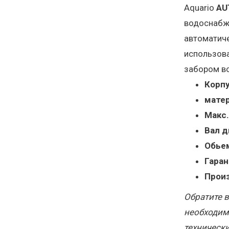
Aquario
AU
водоснабж
автоматич
использова
забором во
Корпу
матер
Макс.
Вал д
Обьем
Гаран
Прои
Обратите в
необходим
техническ